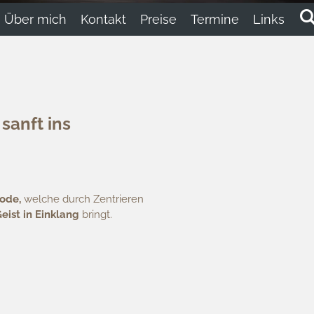
Über mich
Kontakt
Preise
Termine
Links
sanft ins
hode,
welche durch Zentrieren
eist in Einklang
bringt.