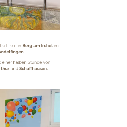
e l i e r in
Berg am Irchel
im
Andelfingen.
ls einer halben Stunde von
rthur
und
Schaffhausen.