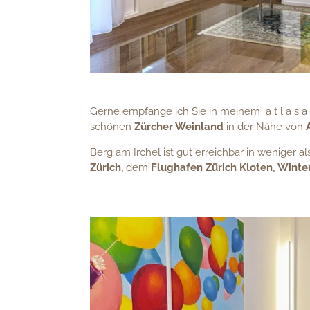
Gerne empfange ich Sie in meinem a t l a s a t 
schönen
Zürcher Weinland
in der Nähe von
Berg am Irchel ist gut erreichbar in weniger a
Zürich,
dem
Flughafen Zürich Kloten,
Winte