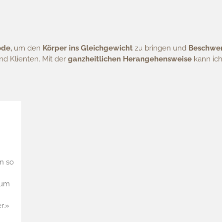
ode,
um den
Körper ins Gleichgewicht
zu bringen und
Beschwer
d Klienten. Mit der
ganzheitlichen Herangehensweise
kann ic
n so
 um
r.»