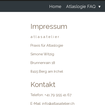
Home
Atlaslogie FAQ
Impressum
a t l a s a t e l i e r
Praxis für Atlaslogie
Simone Witzig
Brunnenrain 18
8415 Berg am Irchel
Kontakt
Telefon: +41 79 955 41 67
E-Mail: info@atlasatelier.ch