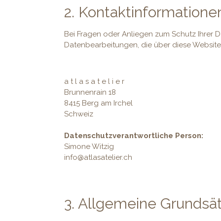
2. Kontaktinformatione
Bei Fragen oder Anliegen zum Schutz Ihrer Dat
Datenbearbeitungen, die über diese Website e
a t l a s a t e l i e r
Brunnenrain 18
8415 Berg am Irchel
Schweiz
Datenschutzverantwortliche Person:
Simone Witzig
info@atlasatelier.ch
3. Allgemeine Grundsä